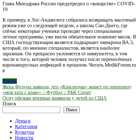
Глава Минздрава России предупредил о «коварстве» COVID-
19
К примеру, в Лос-Анджелесе собрались возвращать масочный
режим уже со следующей недели, а школы Сан-Диего, где
сейчас некоторые ученики проходят через специальные
летние программы, уже ввели обязательное ношение масок. В
США господствующим является подвариант омикрона ВА.5,
который, по мнению специалистов, является наиболее
заразным. Он прекрасно уклоняется от иммунитета, в том
числе и того, которой человек получил после перенесённых
коронавирусных инфекций в прошлом.
Читать MedikForum.ru
в
Разное
Навигация
Жена Федуна заявила, что «Краснодар» живет по принципу
«моя хата с краю» :: Футбол :: РБК Спорт
по
Оспу обезьян впервые выявили у детей из США
записям
Поиск
Поиск
Деньги
Категория
Культура
Новости