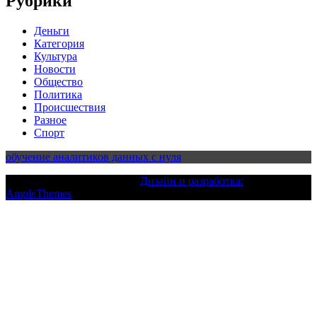
Рубрики
Деньги
Категория
Культура
Новости
Общество
Политика
Происшествия
Разное
Спорт
обучение аналитиков данных с нуля
Текст с авторским правом |
Дизайн и разработка:
AmpleThemes