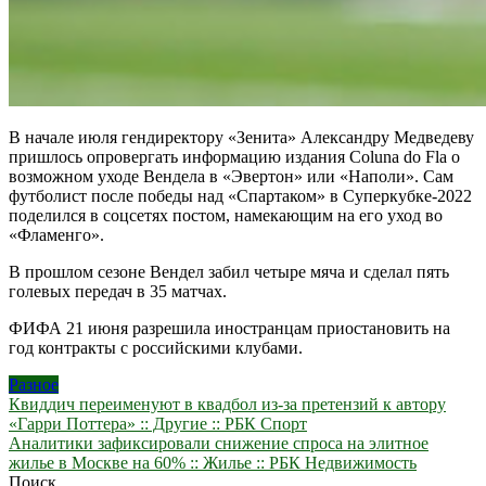
В начале июля гендиректору «Зенита» Александру Медведеву
пришлось опровергать информацию издания Coluna do Fla о
возможном уходе Вендела в «Эвертон» или «Наполи». Сам
футболист после победы над «Спартаком» в Суперкубке-2022
поделился в соцсетях постом, намекающим на его уход во
«Фламенго».
В прошлом сезоне Вендел забил четыре мяча и сделал пять
голевых передач в 35 матчах.
ФИФА 21 июня разрешила иностранцам приостановить на
год контракты с российскими клубами.
Разное
Навигация
Квиддич переименуют в квадбол из-за претензий к автору
«Гарри Поттера» :: Другие :: РБК Спорт
по
Аналитики зафиксировали снижение спроса на элитное
записям
жилье в Москве на 60% :: Жилье :: РБК Недвижимость
Поиск