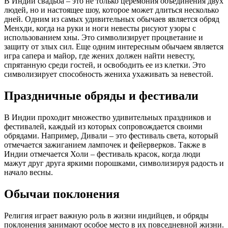
В Индии свадьба – это не только церемония объединения двух
людей, но и настоящее шоу, которое может длиться несколько
дней. Одним из самых удивительных обычаев является обряд
Менхди, когда на руки и ноги невесты рисуют узоры с
использованием хны. Это символизирует процветание и
защиту от злых сил. Еще одним интересным обычаем является
игра сапера и майор, где жених должен найти невесту,
спрятанную среди гостей, и освободить ее из клетки. Это
символизирует способность жениха ухаживать за невестой.
Праздничные обряды и фестивали
В Индии проходит множество удивительных праздников и
фестивалей, каждый из которых сопровождается своими
обрядами. Например, Дивали – это фестиваль света, который
отмечается зажиганием лампочек и фейерверков. Также в
Индии отмечается Холи – фестиваль красок, когда люди
мажут друг друга яркими порошками, символизируя радость и
начало весны.
Обычаи поклонения
Религия играет важную роль в жизни индийцев, и обряды
поклонения занимают особое место в их повседневной жизни.