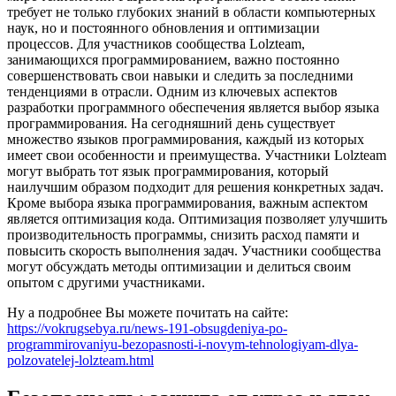
требует не только глубоких знаний в области компьютерных
наук, но и постоянного обновления и оптимизации
процессов. Для участников сообщества Lolzteam,
занимающихся программированием, важно постоянно
совершенствовать свои навыки и следить за последними
тенденциями в отрасли. Одним из ключевых аспектов
разработки программного обеспечения является выбор языка
программирования. На сегодняшний день существует
множество языков программирования, каждый из которых
имеет свои особенности и преимущества. Участники Lolzteam
могут выбрать тот язык программирования, который
наилучшим образом подходит для решения конкретных задач.
Кроме выбора языка программирования, важным аспектом
является оптимизация кода. Оптимизация позволяет улучшить
производительность программы, снизить расход памяти и
повысить скорость выполнения задач. Участники сообщества
могут обсуждать методы оптимизации и делиться своим
опытом с другими участниками.
Ну а подробнее Вы можете почитать на сайте:
https://vokrugsebya.ru/news-191-obsugdeniya-po-
programmirovaniyu-bezopasnosti-i-novym-tehnologiyam-dlya-
polzovatelej-lolzteam.html