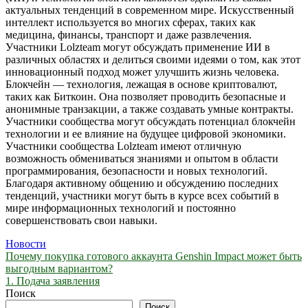
актуальных тенденций в современном мире. Искусственный
интеллект используется во многих сферах, таких как
медицина, финансы, транспорт и даже развлечения.
Участники Lolzteam могут обсуждать применение ИИ в
различных областях и делиться своими идеями о том, как этот
инновационный подход может улучшить жизнь человека.
Блокчейн — технология, лежащая в основе криптовалют,
таких как Биткоин. Она позволяет проводить безопасные и
анонимные транзакции, а также создавать умные контракты.
Участники сообщества могут обсуждать потенциал блокчейн
технологии и ее влияние на будущее цифровой экономики.
Участники сообщества Lolzteam имеют отличную
возможность обмениваться знаниями и опытом в области
программирования, безопасности и новых технологий.
Благодаря активному общению и обсуждению последних
тенденций, участники могут быть в курсе всех событий в
мире информационных технологий и постоянно
совершенствовать свои навыки.
Новости
Навигация
Почему покупка готового аккаунта Genshin Impact может быть
выгодным вариантом?
по
1. Подача заявления
записям
Поиск
Поиск