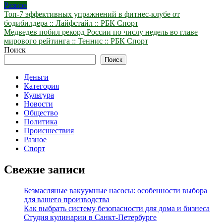
Разное
Навигация
Топ-7 эффективных упражнений в фитнес-клубе от
бодибилдера :: Лайфстайл :: РБК Спорт
по
Медведев побил рекорд России по числу недель во главе
записям
мирового рейтинга :: Теннис :: РБК Спорт
Поиск
Поиск
Деньги
Категория
Культура
Новости
Общество
Политика
Происшествия
Разное
Спорт
Свежие записи
Безмасляные вакуумные насосы: особенности выбора
для вашего производства
Как выбрать систему безопасности для дома и бизнеса
Студия кулинарии в Санкт-Петербурге