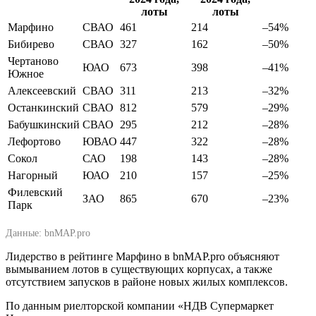
лоты
лоты
Марфино
СВАО
461
214
–54%
Бибирево
СВАО
327
162
–50%
Чертаново
ЮАО
673
398
–41%
Южное
Алексеевский
СВАО
311
213
–32%
Останкинский
СВАО
812
579
–29%
Бабушкинский
СВАО
295
212
–28%
Лефортово
ЮВАО
447
322
–28%
Сокол
САО
198
143
–28%
Нагорный
ЮАО
210
157
–25%
Филевский
ЗАО
865
670
–23%
Парк
Данные: bnMAP.pro
Лидерство в рейтинге Марфино в bnMAP.pro объясняют
вымыванием лотов в существующих корпусах, а также
отсутствием запусков в районе новых жилых комплексов.
По данным риелторской компании «НДВ Супермаркет