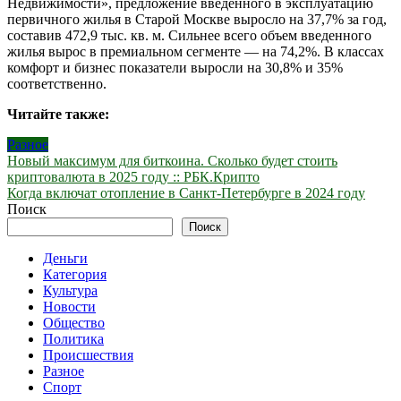
Недвижимости», предложение введенного в эксплуатацию
первичного жилья в Старой Москве выросло на 37,7% за год,
составив 472,9 тыс. кв. м. Сильнее всего объем введенного
жилья вырос в премиальном сегменте — на 74,2%. В классах
комфорт и бизнес показатели выросли на 30,8% и 35%
соответственно.
Читайте также:
Разное
Навигация
Новый максимум для биткоина. Сколько будет стоить
криптовалюта в 2025 году :: РБК.Крипто
по
Когда включат отопление в Санкт-Петербурге в 2024 году
записям
Поиск
Поиск
Деньги
Категория
Культура
Новости
Общество
Политика
Происшествия
Разное
Спорт