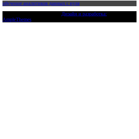
обучение аналитиков данных с нуля
Текст с авторским правом |
Дизайн и разработка:
AmpleThemes