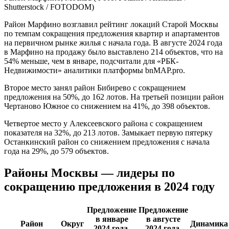
Shutterstock / FOTODOM)
Район Марфино возглавил рейтинг локаций Старой Москвы
по темпам сокращения предложения квартир и апартаментов
на первичном рынке жилья с начала года. В августе 2024 года
в Марфино на продажу было выставлено 214 объектов, что на
54% меньше, чем в январе, подсчитали для «РБК-
Недвижимости» аналитики платформы bnMAP.pro.
Второе место занял район Бибирево с сокращением
предложения на 50%, до 162 лотов. На третьей позиции район
Чертаново Южное со снижением на 41%, до 398 объектов.
Четвертое место у Алексеевского района с сокращением
показателя на 32%, до 213 лотов. Замыкает первую пятерку
Останкинский район со снижением предложения с начала
года на 29%, до 579 объектов.
Районы Москвы — лидеры по
сокращению предложения в 2024 году
Предложение
Предложение
в январе
в августе
Район
Округ
Динамика
2024 года,
2024 года,