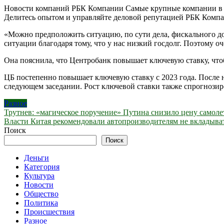
Новости компаний РБК Компании Самые крупные компании в сф
Делитесь опытом и управляйте деловой репутацией РБК Компан
«Можно предположить ситуацию, по сути дела, фискального дом
ситуации благодаря тому, что у нас низкий госдолг. Поэтому о
Она пояснила, что Центробанк повышает ключевую ставку, что
ЦБ постепенно повышает ключевую ставку с 2023 года. После н
следующем заседании. Рост ключевой ставки также спрогнозир
Разное
Навигация
Трутнев: «магическое поручение» Путина снизило цену самол
Власти Китая рекомендовали автопроизводителям не вкладыва
по
Поиск
записям
Поиск
Деньги
Категория
Культура
Новости
Общество
Политика
Происшествия
Разное