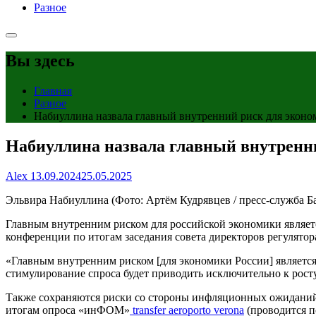
Разное
Вы здесь
Главная
Разное
Набиуллина назвала главный внутренний риск для экон
Набиуллина назвала главный внутренн
Alex
13.09.2024
25.05.2025
Эльвира Набиуллина
(Фото: Артём Кудрявцев / пресс-служба Б
Главным внутренним риском для российской экономики являетс
конференции по итогам заседания совета директоров регулятор
«Главным внутренним риском [для экономики России] являетс
стимулирование спроса будет приводить исключительно к росту 
Также сохраняются риски со стороны инфляционных ожиданий,
итогам опроса «инФОМ»
transfer aeroporto verona
(проводится по