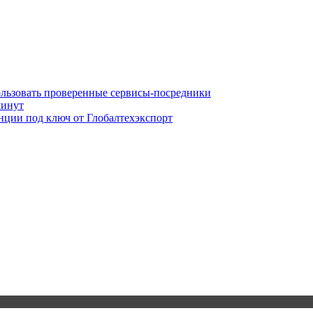
ользовать проверенные сервисы-посредники
минут
нции под ключ от Глобалтехэкспорт