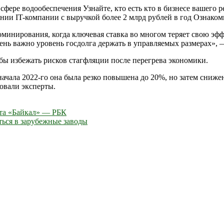
ере водообеспечения Узнайте, кто есть кто в бизнесе вашего
ии IT-компании с выручкой более 2 млрд рублей в год Ознакомь
инирования, когда ключевая ставка во многом теряет свою эффе
чень важно уровень госдолга держать в управляемых размерах», 
бы избежать рисков стагфляции после перегрева экономики.
ачала 2022-го она была резко повышена до 20%, но затем сниже
овали эксперты.
ета «Байкал» — РБК
ться в зарубежные заводы