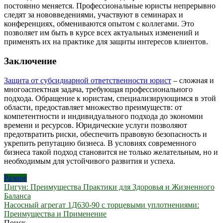
постоянно меняется. Профессиональные юристы непрерывно
следят за нововведениями, участвуют в семинарах и
конференциях, обмениваются опытом с коллегами. Это
позволяет им быть в курсе всех актуальных изменений и
применять их на практике для защиты интересов клиентов.
Заключение
Защита от субсидиарной ответственности юрист
– сложная и
многоаспектная задача, требующая профессионального
подхода. Обращение к юристам, специализирующимся в этой
области, предоставляет множество преимуществ: от
компетентности и индивидуального подхода до экономии
времени и ресурсов. Юридические услуги позволяют
предотвратить риски, обеспечить правовую безопасность и
укрепить репутацию бизнеса. В условиях современного
бизнеса такой подход становится не только желательным, но и
необходимым для устойчивого развития и успеха.
Разное
Навигация
Цигун: Преимущества Практики для Здоровья и Жизненного
Баланса
по
Насосный агрегат 1Д630-90 с торцевыми уплотнениями:
записям
Преимущества и Применение
Поиск