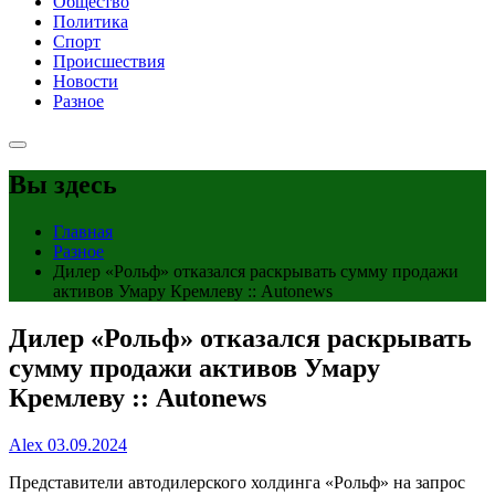
Общество
Политика
Спорт
Происшествия
Новости
Разное
Вы здесь
Главная
Разное
Дилер «Рольф» отказался раскрывать сумму продажи
активов Умару Кремлеву :: Autonews
Дилер «Рольф» отказался раскрывать
сумму продажи активов Умару
Кремлеву :: Autonews
Alex
03.09.2024
Представители автодилерского холдинга «Рольф» на запрос