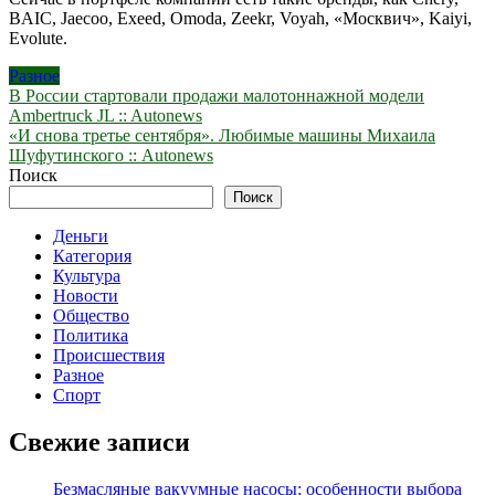
BAIC, Jaecoo, Exeed, Omoda, Zeekr, Voyah, «Москвич», Kaiyi,
Evolute.
Разное
Навигация
В России стартовали продажи малотоннажной модели
Ambertruck JL :: Autonews
по
«И снова третье сентября». Любимые машины Михаила
записям
Шуфутинского :: Autonews
Поиск
Поиск
Деньги
Категория
Культура
Новости
Общество
Политика
Происшествия
Разное
Спорт
Свежие записи
Безмасляные вакуумные насосы: особенности выбора