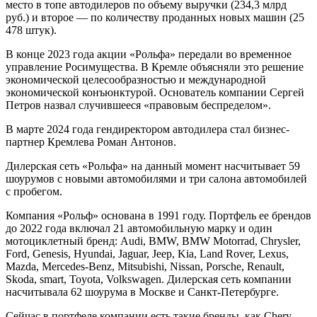
место в топе автодилеров по объему выручки (234,3 млрд
руб.) и второе — по количеству проданных новых машин (25
478 штук).
В конце 2023 года акции «Рольфа» передали во временное
управление Росимущества. В Кремле объясняли это решение
экономической целесообразностью и международной
экономической конъюнктурой. Основатель компании Сергей
Петров назвал случившееся «правовым беспределом».
В марте 2024 года гендиректором автодилера стал бизнес-
партнер Кремлева Роман Антонов.
Дилерская сеть «Рольфа» на данный момент насчитывает 59
шоурумов с новыми автомобилями и три салона автомобилей
с пробегом.
Компания «Рольф» основана в 1991 году. Портфель ее брендов
до 2022 года включал 21 автомобильную марку и один
мотоциклетный бренд: Audi, BMW, BMW Motorrad, Chrysler,
Ford, Genesis, Hyundai, Jaguar, Jeep, Kia, Land Rover, Lexus,
Mazda, Mercedes-Benz, Mitsubishi, Nissan, Porsche, Renault,
Skoda, smart, Toyota, Volkswagen. Дилерская сеть компании
насчитывала 62 шоурума в Москве и Санкт-Петербурге.
Сейчас в портфеле компании есть такие бренды, как Chery,