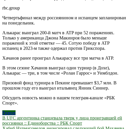
rbc.group
Четвертьфинал между россиянином и испанцем запланирован
на понедельник.
Алькарас выиграл 200-й матч в ATP при 52 поражениях.
Только у американца Джона Макинроя было меньше
поражений к этой отметке — 45. Сотую победу в ATP
испанец в 2023-м также одержал против Грикспора.
Хачанов ранее проиграл Алькарасу все три матча в ATP.
В этом сезоне Хачанов выиграл один турнир (в Дохе),
Алькарас — три, в том числе «Ролан Гаррос» и Уимблдон.
Призовой фонд турнира в Пекине превышает $3,7 млн. В
прошлом году его выиграл итальянец Янник Синнер.
Обсудить новость можно в нашем телеграм-канале «РБК
Спорт».
Разное
Навигация
В UFC аргентинка станцевала тверк у лица проигравшей ей
россиянки :: Единоборства :: РБК Спорт
по
Хабиб Нурмагомедов анонсировал следующий бой Махачева