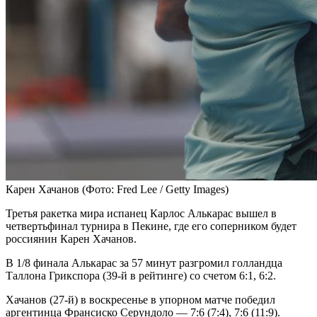
Карен Хачанов
(Фото: Fred Lee / Getty Images)
Третья ракетка мира испанец Карлос Алькарас вышел в
четвертьфинал турнира в Пекине, где его соперником будет
россиянин Карен Хачанов.
В 1/8 финала Алькарас за 57 минут разгромил голландца
Таллона Грикспора (39-й в рейтинге) со счетом 6:1, 6:2.
Хачанов (27-й) в воскресенье в упорном матче победил
аргентинца Франсиско Серундоло — 7:6 (7:4), 7:6 (11:9).