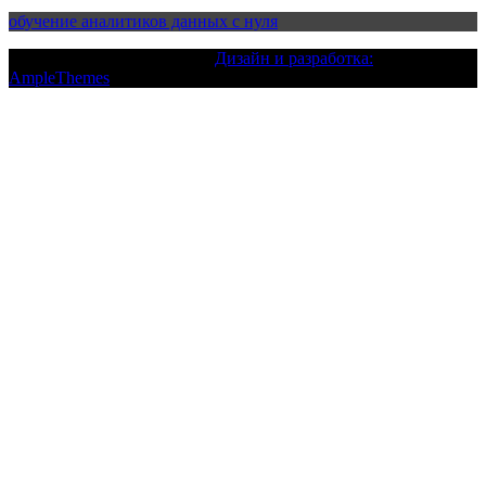
обучение аналитиков данных с нуля
Текст с авторским правом |
Дизайн и разработка:
AmpleThemes