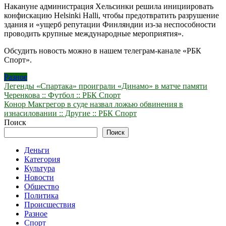
Накануне администрация Хельсинки решила инициировать
конфискацию Helsinki Halli, чтобы предотвратить разрушение
здания и «ущерб репутации Финляндии из-за неспособности
проводить крупные международные мероприятия».
Обсудить новость можно в нашем телеграм-канале «РБК
Спорт».
Разное
Навигация
Легенды «Спартака» проиграли «Динамо» в матче памяти
Черенкова :: Футбол :: РБК Спорт
по
Конор Макгрегор в суде назвал ложью обвинения в
записям
изнасиловании :: Другие :: РБК Спорт
Поиск
Поиск
Деньги
Категория
Культура
Новости
Общество
Политика
Происшествия
Разное
Спорт