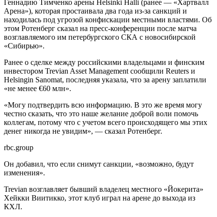
Геннадию Тимченко арены Helsinki Halli (ранее — «Хартвалл
Арена»), которая простаивала два года из-за санкций и
находилась под угрозой конфискации местными властями. Об
этом Ротенберг сказал на пресс-конференции после матча
возглавляемого им петербургского СКА с новосибирской
«Сибирью».
Ранее о сделке между российскими владельцами и финским
инвестором Trevian Asset Management сообщили Reuters и
Helsingin Sanomat, последняя указала, что за арену заплатили
«не менее €60 млн».
«Могу подтвердить всю информацию. В это же время могу
честно сказать, что это наше желание доброй воли помочь
коллегам, потому что с учетом всего происходящего мы этих
денег никогда не увидим», — сказал Ротенберг.
rbc.group
Он добавил, что если снимут санкции, «возможно, будут
изменения».
Trevian возглавляет бывший владелец местного «Йокерита»
Хейкки Виитикко, этот клуб играл на арене до выхода из
КХЛ.