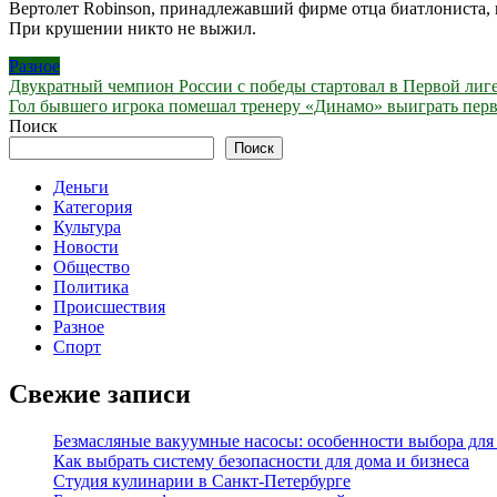
Вертолет Robinson, принадлежавший фирме отца биатлониста, п
При крушении никто не выжил.
Разное
Навигация
Двукратный чемпион России с победы стартовал в Первой лиге 
Гол бывшего игрока помешал тренеру «Динамо» выиграть первы
по
Поиск
записям
Поиск
Деньги
Категория
Культура
Новости
Общество
Политика
Происшествия
Разное
Спорт
Свежие записи
Безмасляные вакуумные насосы: особенности выбора для
Как выбрать систему безопасности для дома и бизнеса
Студия кулинарии в Санкт-Петербурге