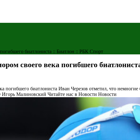
огибшего биатлониста :: Биатлон :: РБК Спорт
ом своего века погибшего биатлониста 
ка погибшего биатлониста
Иван Черезов отметил, что немногие
фе Игорь Малиновский
Читайте нас в Новости Новости