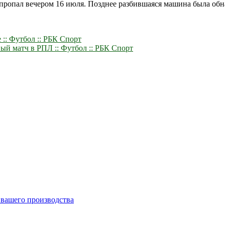
ропал вечером 16 июля. Позднее разбившаяся машина была обнар
:: Футбол :: РБК Спорт
й матч в РПЛ :: Футбол :: РБК Спорт
 вашего производства