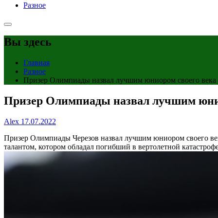
Разное
Вы здесь
Главная
Разное
Призер Олимпиады назвал лучшим юниором своего века п
Призер Олимпиады назвал лучшим юниор
Alex
17.07.2022
Призер Олимпиады Черезов назвал лучшим юниором своего ве
талантом, котором обладал погибший в вертолетной катастро