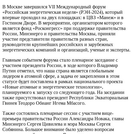
В Москве завершился VII Международный форум
«Российская энергетическая неделя» (РЭН-2024), который
впервые проходил на двух площадках: в ЦВЗ «Манеж» и в
Гостином Дворе. В мероприятии, организатором которого
является фонд «Росконгресс» при поддержке правительства
России, Минэнерго и правительства Москвы, приняли
участие представители правительств разных стран,
руководители крупнейших российских и зарубежных
энергетических компаний и организаций, ученые и эксперты.
Главным событием форума стало пленарное заседание с
участием президента России, в ходе которого Владимир
Путин отметил, что наша страна является глобальным
лидером в атомной сфере, а задача ее закрепления в этом
статусе будет поставлена в рамках национального проекта
«Новые атомные и энергетические технологии»,
планируемого к запуску со следующего года. На заседании
также присутствовал президент Республики Экваториальная
Гвинея Теодоро Обианг Нгема Мбасого.
Также состоялись пленарные сессии с участием вице-
премьера правительства России Александра Новака, главы
Минэнерго Сергея Цивилева и мэра Москвы Сергея
Собянина. Большое внимание было уделено вопросам