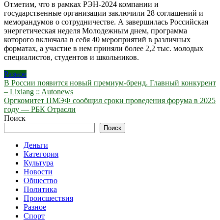
Отметим, что в рамках РЭН-2024 компании и
государственные организации заключили 28 соглашений и
меморандумов о сотрудничестве. А завершилась Российская
энергетическая неделя Молодежным днем, программа
которого включала в себя 40 мероприятий в различных
форматах, а участие в нем приняли более 2,2 тыс. молодых
специалистов, студентов и школьников.
Разное
Навигация
В России появится новый премиум-бренд. Главный конкурент
– Lixiang :: Autonews
по
Оргкомитет ПМЭФ сообщил сроки проведения форума в 2025
записям
году — РБК Отрасли
Поиск
Поиск
Деньги
Категория
Культура
Новости
Общество
Политика
Происшествия
Разное
Спорт