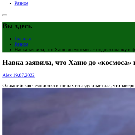
Разное
Вы здесь
Главная
Разное
Навка заявила, что Ханю до «космоса» поднял планку в ф
Навка заявила, что Ханю до «космоса» 
Alex
19.07.2022
Олимпийская чемпионка в танцах на льду отметила, что заве