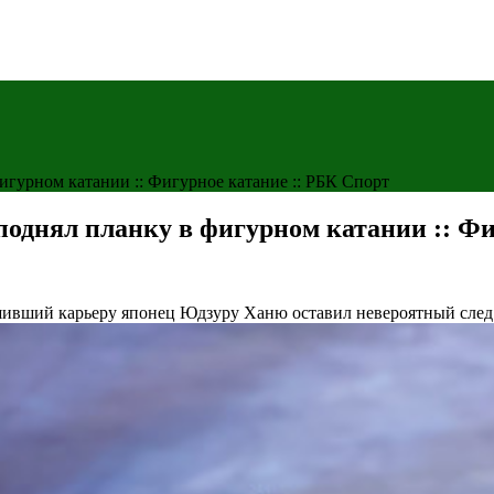
игурном катании :: Фигурное катание :: РБК Спорт
поднял планку в фигурном катании :: Фи
ршивший карьеру японец Юдзуру Ханю оставил невероятный след