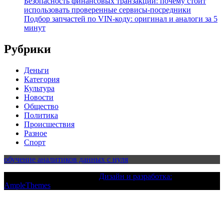
Безопасность финансовых транзакций: почему стоит
использовать проверенные сервисы-посредники
Подбор запчастей по VIN-коду: оригинал и аналоги за 5
минут
Рубрики
Деньги
Категория
Культура
Новости
Общество
Политика
Происшествия
Разное
Спорт
обучение аналитиков данных с нуля
Текст с авторским правом |
Дизайн и разработка:
AmpleThemes