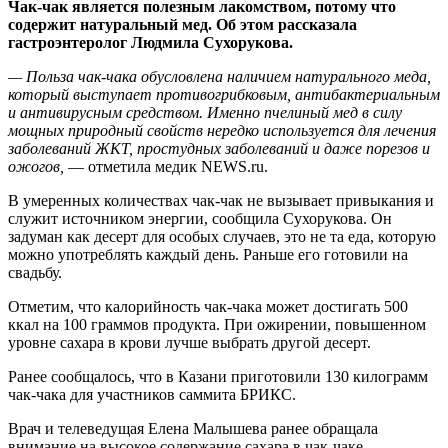
Чак-чак является полезным лакомством, потому что
содержит натуральный мед. Об этом рассказала
гастроэнтеролог Людмила Сухорукова.
— Польза чак-чака
обусловлена наличием натурального меда,
который выступает противогрибковым, антибактериальным
и антивирусным средством. Именно пчелиный мед в силу
мощных природный свойств нередко используется для лечения
заболеваний ЖКТ, простудных заболеваний и даже порезов и
ожогов,
— отметила медик NEWS.ru.
В умеренных количествах чак-чак не вызывает привыкания и
служит источником энергии, сообщила Сухорукова. Он
задуман как десерт для особых случаев, это не та еда, которую
можно употреблять каждый день. Раньше его готовили на
свадьбу.
Отметим, что калорийность чак-чака может достигать 500
ккал на 100 граммов продукта. При ожирении, повышенном
уровне сахара в крови лучше выбрать другой десерт.
Ранее сообщалось, что в Казани приготовили 130 килограмм
чак-чака для участников саммита БРИКС.
Врач и телеведущая Елена Малышева ранее обращала
внимание на высокое содержание сахара в чак-чаке.