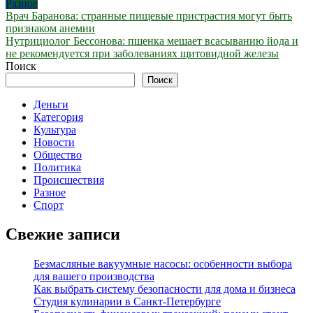
Разное
Навигация
Врач Баранова: странные пищевые пристрастия могут быть
признаком анемии
по
Нутрициолог Бессонова: пшенка мешает всасыванию йода и
записям
не рекомендуется при заболеваниях щитовидной железы
Поиск
Поиск
Деньги
Категория
Культура
Новости
Общество
Политика
Происшествия
Разное
Спорт
Свежие записи
Безмасляные вакуумные насосы: особенности выбора
для вашего производства
Как выбрать систему безопасности для дома и бизнеса
Студия кулинарии в Санкт-Петербурге