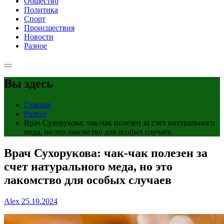
Общество
Политика
Спорт
Происшествия
Новости
Разное
Вы здесь
Главная
Разное
Врач Сухорукова: чак-чак полезен за счет натурального
меда, но это лакомство для особых случаев
Врач Сухорукова: чак-чак полезен за
счет натурального меда, но это
лакомство для особых случаев
Alex
25.10.2024