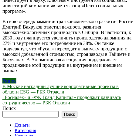
инвестирует в науку. Ключевым инструментом социальных
инвестиций компании является фонд «Центр социальных
программ».
В свою очередь замминистра экономического развития России
Дмитрий Вахруков отметил важность развития
высокотехнологичных производств в Сибири. В частности, к
2030 году планируется увеличить производство алюминия на
27% и внутреннее его потребление на 38%. Он также
подчеркнул, что «Русал» переходит к выпуску продукции с
высокой добавленной стоимостью, строя заводы в Тайшете и
Богучанах. А Алюминиевая ассоциация поддерживает
продвижение этой продукции на внутреннем и внешнем
рынках.
Разное
Навигация
В Москве наградили лучшие корпоративные проекты в
области ESG — РБК Отрасли
по
«Босналек» и «ФК Гранд Капитал» продолжат развивать
записям
сотрудничество — РБК Отрасли
Поиск
Поиск
Деньги
Категория
Культура