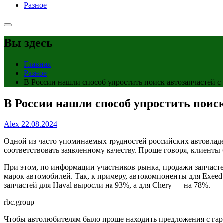
Разное
Вы здесь
Главная
Разное
В России нашли способ упростить поиск автозапчастей с 
В России нашли способ упростить поиск
Alex
22.08.2024
Одной из часто упоминаемых трудностей российских автовладел
соответствовать заявленному качеству. Проще говоря, клиенты 
При этом, по информации участников рынка, продажи запчастей
марок автомобилей. Так, к примеру, автокомпоненты для Exeed
запчастей для Haval выросли на 93%, а для Chery — на 78%.
rbc.group
Чтобы автолюбителям было проще находить предложения с га