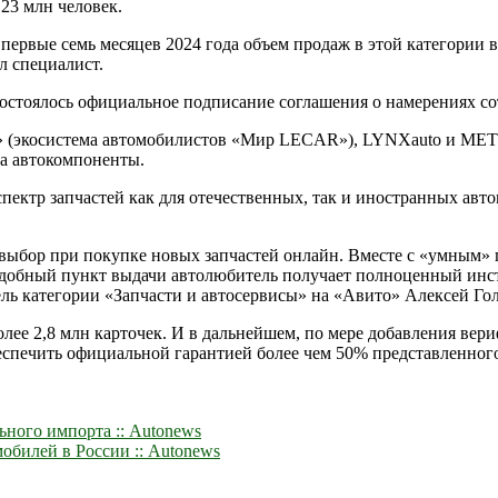
 23 млн человек.
первые семь месяцев 2024 года объем продаж в этой категории в
л специалист.
остоялось официальное подписание соглашения о намерениях с
 (экосистема автомобилистов «Мир LECAR»), LYNXauto и ME
на автокомпоненты.
пектр запчастей как для отечественных, так и иностранных авт
выбор при покупке новых запчастей онлайн. Вместе с «умным» 
удобный пункт выдачи автолюбитель получает полноценный инст
ль категории «Запчасти и автосервисы» на «Авито» Алексей Го
лее 2,8 млн карточек. И в дальнейшем, по мере добавления вер
еспечить официальной гарантией более чем 50% представленног
ьного импорта :: Autonews
обилей в России :: Autonews