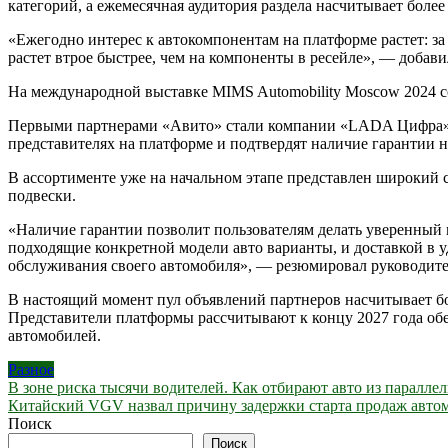
категорий, а ежемесячная аудитория раздела насчитывает более
«Ежегодно интерес к автокомпонентам на платформе растет: за 
растет втрое быстрее, чем на компоненты в ресейле», — добави
На международной выставке MIMS Automobility Moscow 2024 с
Первыми партнерами «Авито» стали компании «LADA Цифра»
представителях на платформе и подтвердят наличие гарантии 
В ассортименте уже на начальном этапе представлен широкий с
подвески.
«Наличие гарантии позволит пользователям делать уверенный 
подходящие конкретной модели авто варианты, и доставкой в 
обслуживания своего автомобиля», — резюмировал руководите
В настоящий момент пул объявлений партнеров насчитывает бо
Представители платформы рассчитывают к концу 2027 года об
автомобилей.
Разное
Навигация
В зоне риска тысячи водителей. Как отбирают авто из параллел
Китайский VGV назвал причину задержки старта продаж автом
по
Поиск
записям
Поиск