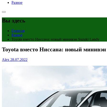
Разное
Вы здесь
Главная
Разное
Toyota вместо Ниссана: новый минивэн Suzuki Landy
Toyota вместо Ниссана: новый минивэн
Alex
28.07.2022