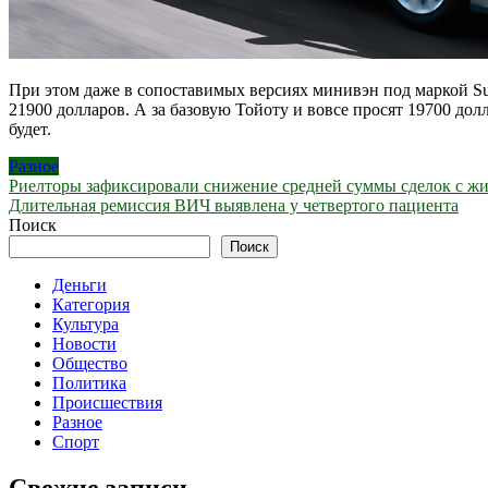
При этом даже в сопоставимых версиях минивэн под маркой Su
21900 долларов. А за базовую Тойоту и вовсе просят 19700 дол
будет.
Разное
Навигация
Риелторы зафиксировали снижение средней суммы сделок с жи
Длительная ремиссия ВИЧ выявлена у четвертого пациента
по
Поиск
записям
Поиск
Деньги
Категория
Культура
Новости
Общество
Политика
Происшествия
Разное
Спорт
Свежие записи