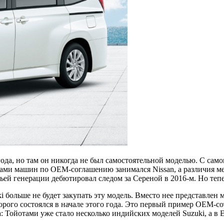
ода, но там он никогда не был самостоятельной моделью. С само
ками машин по OEM-соглашению занимался Nissan, а различия м
ей генерации дебютировал следом за Сереной в 2016-м. Но тепе
i больше не будет закупать эту модель. Вместо нее представлен
рого состоялся в начале этого года. Это первый пример OEM-сот
 Тойотами уже стало несколько индийских моделей Suzuki, а в 