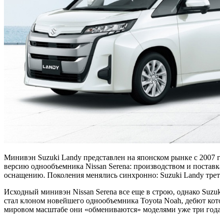
Минивэн Suzuki Landy представлен на японском рынке с 2007 г
версию однообъемника Nissan Serena: производством и постав
оснащению. Поколения менялись синхронно: Suzuki Landy треть
Исходный минивэн Nissan Serena все еще в строю, однако Suzuk
стал клоном новейшего однообъемника Toyota Noah, дебют кото
мировом масштабе они «обмениваются» моделями уже три года: