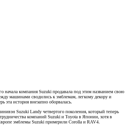
го начала компания Suzuki продавала под этим названием свою
ежду машинами сводились к эмблемам, легкому декору и
рь эта история внезапно оборвалась.
 минивэн Suzuki Landy четвертого поколения, который теперь
рудничества компаний Suzuki и Toyota в Японии, хотя в
Европе эмблемы Suzuki примерили Corolla и RAV4.