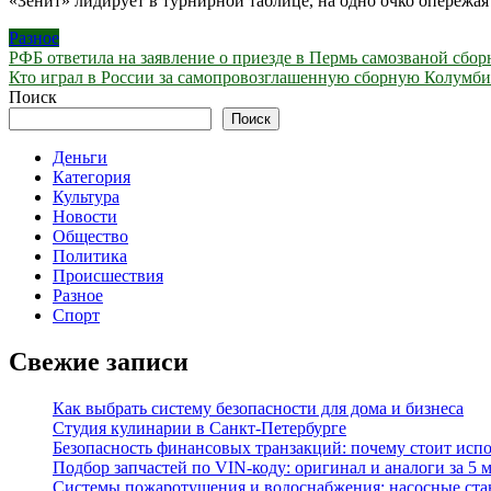
«Зенит» лидирует в турнирной таблице, на одно очко опережа
Разное
Навигация
РФБ ответила на заявление о приезде в Пермь самозваной сбор
Кто играл в России за самопровозглашенную сборную Колумбии 
по
Поиск
записям
Поиск
Деньги
Категория
Культура
Новости
Общество
Политика
Происшествия
Разное
Спорт
Свежие записи
Как выбрать систему безопасности для дома и бизнеса
Студия кулинарии в Санкт-Петербурге
Безопасность финансовых транзакций: почему стоит исп
Подбор запчастей по VIN-коду: оригинал и аналоги за 5 
Системы пожаротушения и водоснабжения: насосные ста