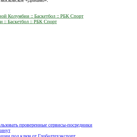
я московское «Динамо».
ной Колумбии :: Баскетбол :: РБК Спорт
:: Баскетбол :: РБК Спорт
ользовать проверенные сервисы-посредники
минут
нции под ключ от Глобалтехэкспорт