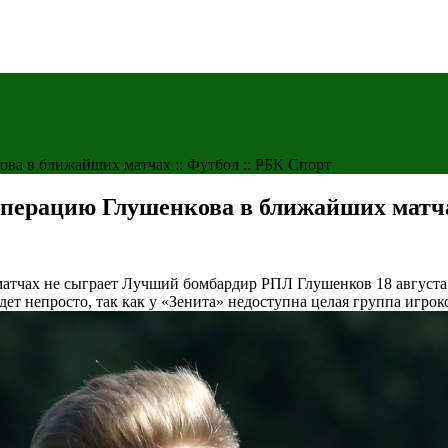
ва в ближайших матчах :: Футбол :: РБК Спорт
перацию Глушенкова в ближайших матча
матчах не сыграет
Лучший бомбардир РПЛ Глушенков 18 августа 
дет непросто, так как у «Зенита» недоступна целая группа игрок