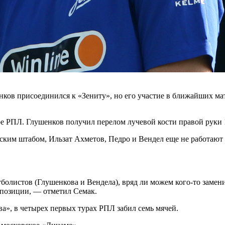
 присоединился к «Зениту», но его участие в ближайших матч
е РПЛ. Глушенков получил перелом лучевой кости правой руки 1
ским штабом, Ильзат Ахметов, Педро и Вендел еще не работают в
болистов (Глушенкова и Вендела), вряд ли можем кого-то замен
 позиции, — отметил Семак.
а», в четырех первых турах РПЛ забил семь мячей.