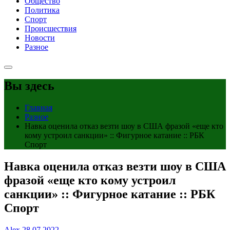
Общество
Политика
Спорт
Происшествия
Новости
Разное
Вы здесь
Главная
Разное
Навка оценила отказ везти шоу в США фразой «еще кто
кому устроил санкции» :: Фигурное катание :: РБК
Спорт
Навка оценила отказ везти шоу в США
фразой «еще кто кому устроил
санкции» :: Фигурное катание :: РБК
Спорт
Alex
28.07.2022