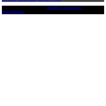
Текст с авторским правом |
Дизайн и разработка:
AmpleThemes