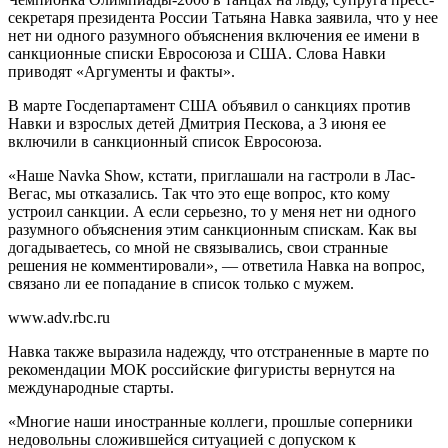
секретаря президента России Татьяна Навка заявила, что у нее
нет ни одного разумного объяснения включения ее имени в
санкционные списки Евросоюза и США. Слова Навки
приводят «Аргументы и факты».
В марте Госдепартамент США объявил о санкциях против
Навки и взрослых детей Дмитрия Пескова, а 3 июня ее
включили в санкционный список Евросоюза.
«Наше Navka Show, кстати, приглашали на гастроли в Лас-
Вегас, мы отказались. Так что это еще вопрос, кто кому
устроил санкции. А если серьезно, то у меня нет ни одного
разумного объяснения этим санкционным спискам. Как вы
догадываетесь, со мной не связывались, свои странные
решения не комментировали», — ответила Навка на вопрос,
связано ли ее попадание в список только с мужем.
www.adv.rbc.ru
Навка также выразила надежду, что отстраненные в марте по
рекомендации МОК российские фигуристы вернутся на
международные старты.
«Многие наши иностранные коллеги, прошлые соперники
недовольны сложившейся ситуацией с допуском к