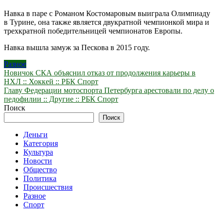
Навка в паре с Романом Костомаровым выиграла Олимпиаду
в Турине, она также является двукратной чемпионкой мира и
трехкратной победительницей чемпионатов Европы.
Навка вышла замуж за Пескова в 2015 году.
Разное
Навигация
Новичок СКА объяснил отказ от продолжения карьеры в
НХЛ :: Хоккей :: РБК Спорт
по
Главу Федерации мотоспорта Петербурга арестовали по делу о
записям
педофилии :: Другие :: РБК Спорт
Поиск
Поиск
Деньги
Категория
Культура
Новости
Общество
Политика
Происшествия
Разное
Спорт