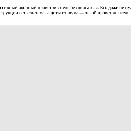
ивный оконный проветриватель без двигателя. Его даже не нуж
онструкции есть система защиты от шума — такой проветривател