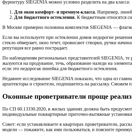
фурнитуру SIEGENIA можно условно разделить на два класса:
Для окон комфорт- и премиум-класса
. Например, лине
Для бюджетного остекления
. К бюджетным относятся 
В Москве примерно половина комплектов SIEGENIA — флагман
Если вы используете при остеклении домов недорогие решения
стекло обмерзает, окно течет, провисают створки, ручки начи
репутация все равно пострадает.
По наблюдениям региональных представителей SIEGENIA, те р
жалуются на продувание, течь, образование наледи на элемент
если это недорогая линейка для бюджетного остекления.
Недавнее исследование SIEGENIA показало, что одна из главн
архитекторы и строители, подпишитесь на рассылку. Сможем п
Оконные проветриватели проще реализ
По СП 60.13330.2020, в жилых зданиях должна быть предусмот
индивидуальные поквартирные приточно-вытяжные установки 
Совет: если устанавливаете в квартирах проветриватели, расс
модели — покажите, как ими пользоваться, и поясните преиму