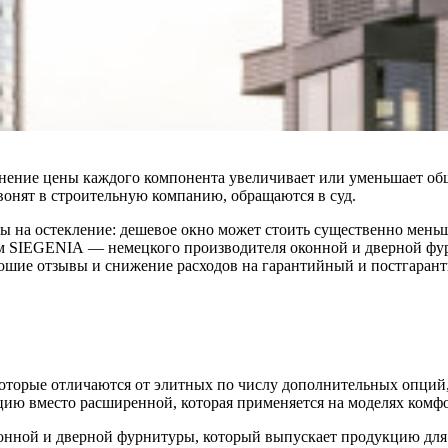
нение цены каждого компонента увеличивает или уменьшает об
вонят в строительную компанию, обращаются в суд.
ы на остекление: дешевое окно может стоить существенно меньш
ом SIEGENIA — немецкого производителя оконной и дверной фурн
ошие отзывы и снижение расходов на гарантийный и постгаран
оторые отличаются от элитных по числу дополнительных опций, 
цию вместо расширенной, которая применяется на моделях комфо
ной и дверной фурнитуры, который выпускает продукцию для р