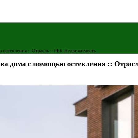
 остекления :: Отрасль :: РБК Недвижимость
тва дома с помощью остекления :: Отрас