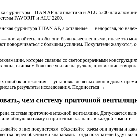
йка фурнитуры TITAN AF для пластика и ALU 5200 для алюмини
системы FAVORIT и ALU 2200.
ская фурнитура TITAN AF, а остальные — недорогая, но надеж
 — постарайтесь, чтобы они были качественными, иначе это мож
нают поворачиваться с большим усилием. Покупатели жалуются, 
екламации, которые связаны со светопрозрачными конструкциям
ах окна, слишком большое усилие на ручках, провисание створок
ых ошибок остекления — установка дешевых окон в домах преми
рислать результаты исследования.
Подписаться →
овать, чем систему приточной вентиляц
рена система приточно-вытяжной вентиляции. Допускается выпо
или общую вытяжку и приточные клапаны в каждой комнате — 
казывайте о них покупателям, объясняйте, зачем они нужны и к
щества перед обычными клапанами. Тогда покупатели будут вос