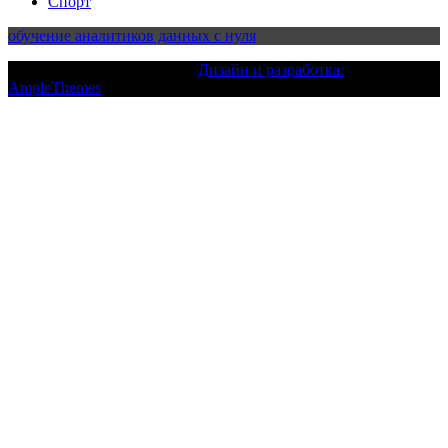
Спорт
обучение аналитиков данных с нуля
Текст с авторским правом |
Дизайн и разработка:
AmpleThemes