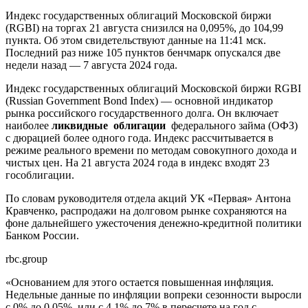
Индекс государственных облигаций Московской биржи
(RGBI) на торгах 21 августа снизился на 0,095%, до 104,99
пункта. Об этом свидетельствуют данные на 11:41 мск.
Последний раз ниже 105 пунктов бенчмарк опускался две
недели назад — 7 августа 2024 года.
Индекс государственных облигаций Московской биржи RGBI
(Russian Government Bond Index) — основной индикатор
рынка российского государственного долга. Он включает
наиболее
ликвидные
облигации
федерального займа (ОФЗ)
с дюрацией более одного года. Индекс рассчитывается в
режиме реального времени по методам совокупного дохода и
чистых цен. На 21 августа 2024 года в индекс входят 23
гособлигации.
По словам руководителя отдела акций УК «Первая» Антона
Кравченко, распродажи на долговом рынке сохраняются на
фоне дальнейшего ужесточения денежно-кредитной политики
Банком России.
rbc.group
«Основанием для этого остается повышенная инфляция.
Недельные данные по инфляции вопреки сезонности выросли
с 0% до 0,05%, или с 4,1% до 7% в пересчете на год с