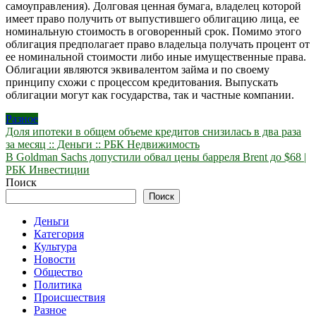
самоуправления).
Долговая ценная бумага, владелец которой
имеет право получить от выпустившего облигацию лица, ее
номинальную стоимость в оговоренный срок. Помимо этого
облигация предполагает право владельца получать процент от
ее номинальной стоимости либо иные имущественные права.
Облигации являются эквивалентом займа и по своему
принципу схожи с процессом кредитования. Выпускать
облигации могут как государства, так и частные компании.
Разное
Навигация
Доля ипотеки в общем объеме кредитов снизилась в два раза
за месяц :: Деньги :: РБК Недвижимость
по
В Goldman Sachs допустили обвал цены барреля Brent до $68 |
записям
РБК Инвестиции
Поиск
Поиск
Деньги
Категория
Культура
Новости
Общество
Политика
Происшествия
Разное