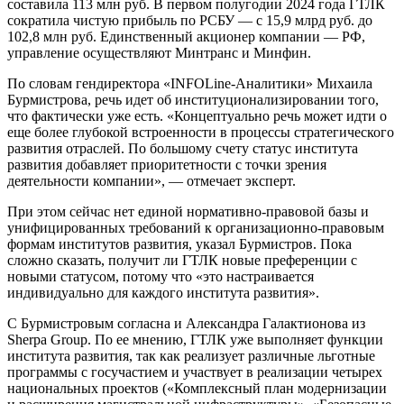
составила 113 млн руб. В первом полугодии 2024 года ГТЛК
сократила чистую прибыль по РСБУ — с 15,9 млрд руб. до
102,8 млн руб. Единственный акционер компании — РФ,
управление осуществляют Минтранс и Минфин.
По словам гендиректора «INFOLine-Аналитики» Михаила
Бурмистрова, речь идет об институционализировании того,
что фактически уже есть. «Концептуально речь может идти о
еще более глубокой встроенности в процессы стратегического
развития отраслей. По большому счету статус института
развития добавляет приоритетности с точки зрения
деятельности компании», — отмечает эксперт.
При этом сейчас нет единой нормативно-правовой базы и
унифицированных требований к организационно-правовым
формам институтов развития, указал Бурмистров. Пока
сложно сказать, получит ли ГТЛК новые преференции с
новыми статусом, потому что «это настраивается
индивидуально для каждого института развития».
С Бурмистровым согласна и Александра Галактионова из
Sherpa Group. По ее мнению, ГТЛК уже выполняет функции
института развития, так как реализует различные льготные
программы с госучастием и участвует в реализации четырех
национальных проектов («Комплексный план модернизации