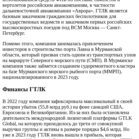
вертолетов российским авиакомпаниям, в частности
дальневосточной авиакомпании «Аврора». ГТЛК является
базовым заказчиком гражданских беспилотников для
государственных ведомств и заказчиком первых российских
высокоскоростных поездов под ВСМ Москва — Санкт-
Петербург.
Помимо этого, компания занималась привлечением
инвесторов в строительство порта Лавна в Мурманской
области, который призван стать одним из транспортных узлов
на маршруте Северного морского пути (СМП). В Мурманске
компания также займется созданием судоремонтного кластера
на базе Мурманского морского рыбного порта (ММРП),
национализированного в 2023 году.
Финансы ГТЛК
В 2022 году компания зафиксировала максимальный в своей
истории убыток (55,8 млрд руб.) на фоне санкций США,
Евросоюза и Великобритании. Из-за них была остановлена
деятельность международной лизинговой платформы GTLK
Global, на которую приходилось до трети от совокупной
выручки группы и активы в размере порядка $4,6 млрд. Но
уже в 2023 году ГТЛК вновь вышла в прибыль, которая