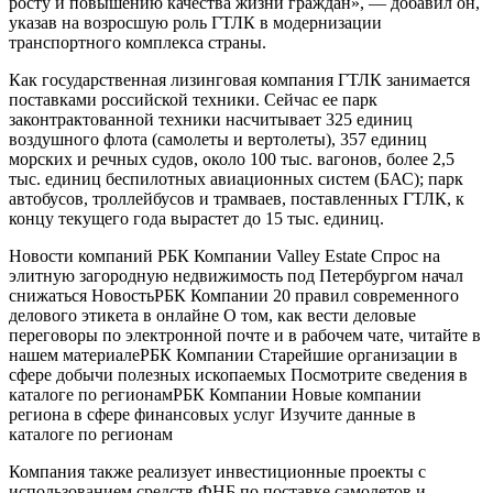
росту и повышению качества жизни граждан», — добавил он,
указав на возросшую роль ГТЛК в модернизации
транспортного комплекса страны.
Как государственная лизинговая компания ГТЛК занимается
поставками российской техники. Сейчас ее парк
законтрактованной техники насчитывает 325 единиц
воздушного флота (самолеты и вертолеты), 357 единиц
морских и речных судов, около 100 тыс. вагонов, более 2,5
тыс. единиц беспилотных авиационных систем (БАС); парк
автобусов, троллейбусов и трамваев, поставленных ГТЛК, к
концу текущего года вырастет до 15 тыс. единиц.
Новости компаний РБК Компании Valley Estate Спрос на
элитную загородную недвижимость под Петербургом начал
снижаться Новость
РБК Компании 20 правил современного
делового этикета в онлайне О том, как вести деловые
переговоры по электронной почте и в рабочем чате, читайте в
нашем материале
РБК Компании Старейшие организации в
сфере добычи полезных ископаемых Посмотрите сведения в
каталоге по регионам
РБК Компании Новые компании
региона в сфере финансовых услуг Изучите данные в
каталоге по регионам
Компания также реализует инвестиционные проекты с
использованием средств ФНБ по поставке самолетов и