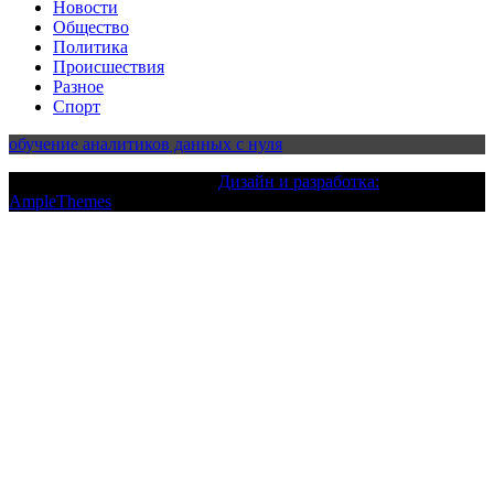
Новости
Общество
Политика
Происшествия
Разное
Спорт
обучение аналитиков данных с нуля
Текст с авторским правом |
Дизайн и разработка:
AmpleThemes