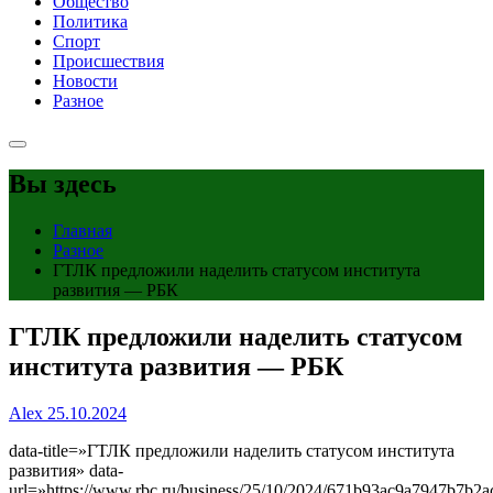
Общество
Политика
Спорт
Происшествия
Новости
Разное
Вы здесь
Главная
Разное
ГТЛК предложили наделить статусом института
развития — РБК
ГТЛК предложили наделить статусом
института развития — РБК
Alex
25.10.2024
data-title=»ГТЛК предложили наделить статусом института
развития» data-
url=»https://www.rbc.ru/business/25/10/2024/671b93ac9a7947b7b2